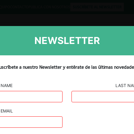
QUIPO
CONTACTO
PUBLICA CON NOSOTROS
SUSCRÍBETE AL NEWSLETTER
NEWSLETTER
Libros
Opinión
Podcast
up da vuelta multa por ab
uscríbete a nuestro Newsletter y entérate de las últimas novedade
e 77 millones de euros en
NAME
LAST N
EMAIL