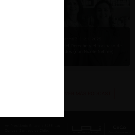
Nicole Nehme Z. |
12.11.2025
El arte del Derecho y el traspaso de
los legados (con Nicole Nehme)
VER MÁS PODCAST
Av. Presidente Errázuriz 3485, Las
Condes, Santiago de Chile.