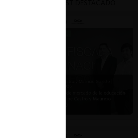
PODCAST DESTACADO
Felipe Castro y Mauricio Garetto |
24.06.2026
Estudio de mercado de la educación
(con Felipe Castro y Mauricio
Garetto)