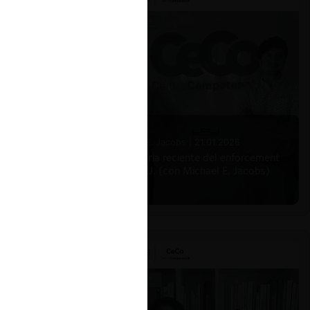
Michael E. Jacobs |
21.01.2026
La historia reciente del enforcement
en EE.UU. (con Michael E. Jacobs)