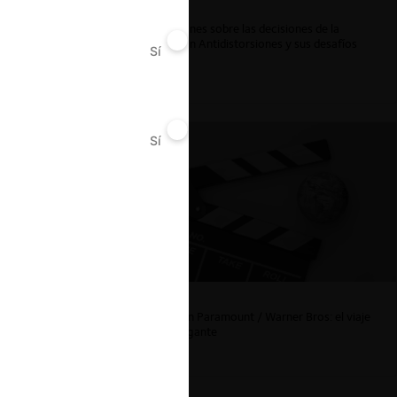
ar
Reflexiones sobre las decisiones de la
Comisión Antidistorsiones y sus desafíos
Sí
No
futuros
Sí
No
La fusión Paramount / Warner Bros: el viaje
de un gigante