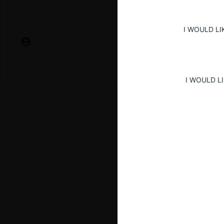
I WOULD LI
I WOULD L