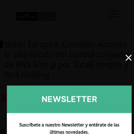
Unión Europea: Comisión autoriza
la adquisición del control conjunto
de RNS Energi por TotalEnergies y
RNS Holding
30.08.2023
NEWSLETTER
Guardar
Suscríbete a nuestro Newsletter y entérate de las
últimas novedades.