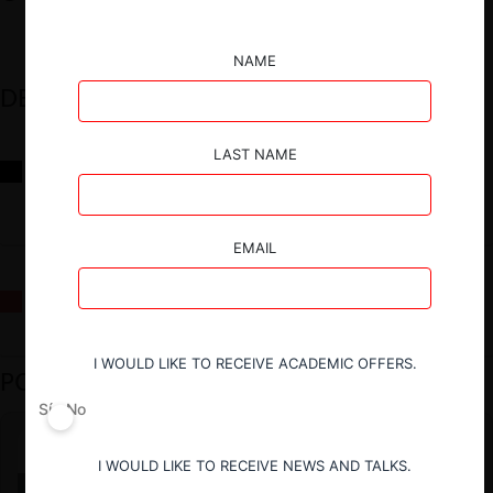
NAME
DESTACADOS
LAST NAME
Reflexiones sobre las decisiones de la Comisión Antidistorsiones y
sus desafíos futuros
EMAIL
La fusión Paramount / Warner Bros: el viaje de un gigante
I WOULD LIKE TO RECEIVE ACADEMIC OFFERS.
PODCAST DESTACADO
Sí
No
I WOULD LIKE TO RECEIVE NEWS AND TALKS.