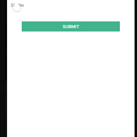
Sí
No
SUBMIT
Felipe Castro y Mauricio Garetto |
24.06.2026
Estudio de mercado de la educación (con Felipe Castro y
Mauricio Garetto)