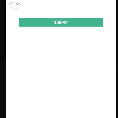
Sí
No
SUBMIT
Felipe Castro y Mauricio Garetto |
24.06.2026
Estudio de mercado de la educación (con Felipe Castro y
Mauricio Garetto)