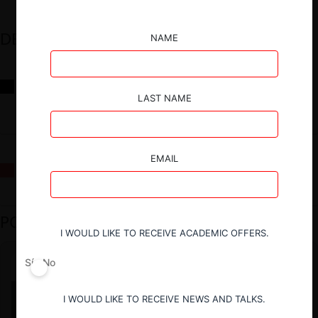
DESTACADOS
NAME
Reflexiones sobre las decisiones de la Comisión Antidistorsiones y
sus desafíos futuros
LAST NAME
EMAIL
La fusión Paramount / Warner Bros: el viaje de un gigante
PODCAST DESTACADO
I WOULD LIKE TO RECEIVE ACADEMIC OFFERS.
Sí
No
I WOULD LIKE TO RECEIVE NEWS AND TALKS.