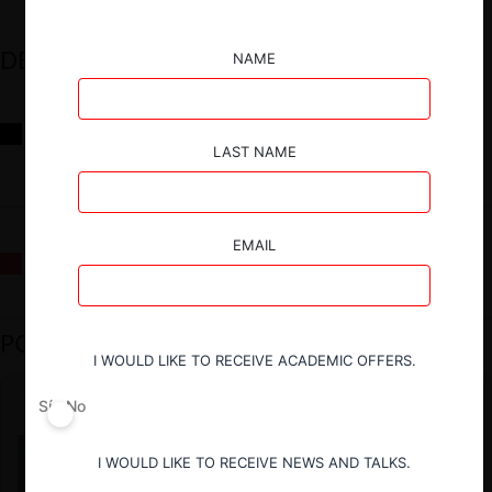
DESTACADOS
NAME
Reflexiones sobre las decisiones de la Comisión Antidistorsiones y
sus desafíos futuros
LAST NAME
EMAIL
La fusión Paramount / Warner Bros: el viaje de un gigante
PODCAST DESTACADO
I WOULD LIKE TO RECEIVE ACADEMIC OFFERS.
Sí
No
I WOULD LIKE TO RECEIVE NEWS AND TALKS.