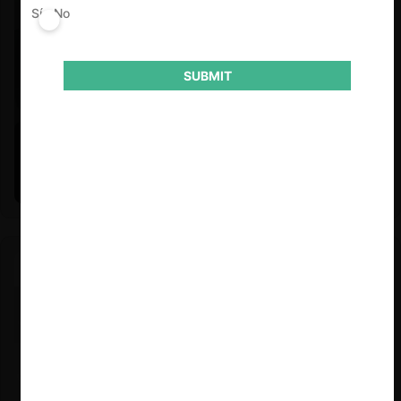
Sí
No
SUBMIT
Felipe Castro y Mauricio Garetto |
24.06.2026
Estudio de mercado de la educación (con Felipe Castro y
Mauricio Garetto)