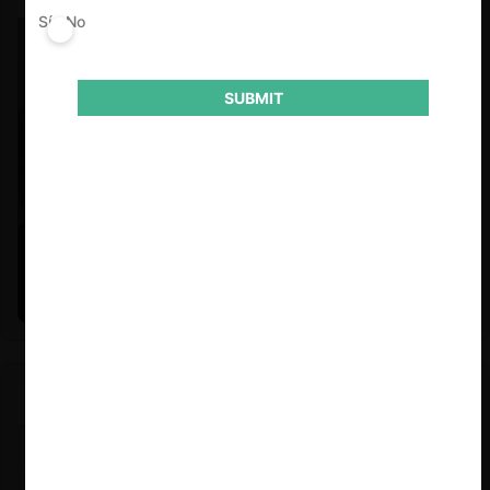
Sí
No
SUBMIT
Felipe Castro y Mauricio Garetto |
24.06.2026
Estudio de mercado de la educación (con Felipe Castro y
Mauricio Garetto)