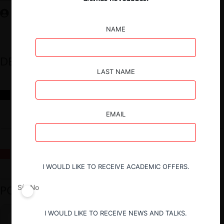
NAME
DESTACADOS
LAST NAME
Reflexiones sobre las decisiones de la Comisión Antidistorsiones y
sus desafíos futuros
EMAIL
La fusión Paramount / Warner Bros: el viaje de un gigante
I WOULD LIKE TO RECEIVE ACADEMIC OFFERS.
PODCAST DESTACADO
Sí
No
I WOULD LIKE TO RECEIVE NEWS AND TALKS.