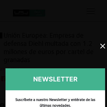
Unión Europea: Empresa de
defensa Diehl multada con 1.2
millones de euros por cartel de
granadas
21.09.2023
NEWSLETTER
Guardar
Suscríbete a nuestro Newsletter y entérate de las
últimas novedades.