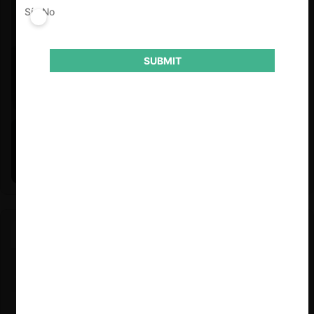
Sí
No
SUBMIT
Felipe Castro y Mauricio Garetto |
24.06.2026
Estudio de mercado de la educación (con Felipe Castro y
Mauricio Garetto)