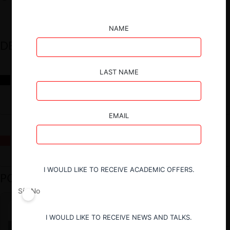
NAME
DESTACADOS
LAST NAME
Reflexiones sobre las decisiones de la Comisión Antidistorsiones y
sus desafíos futuros
EMAIL
La fusión Paramount / Warner Bros: el viaje de un gigante
I WOULD LIKE TO RECEIVE ACADEMIC OFFERS.
PODCAST DESTACADO
Sí
No
I WOULD LIKE TO RECEIVE NEWS AND TALKS.