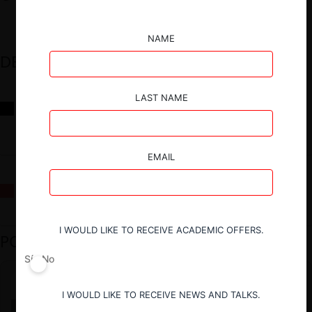
NAME
DESTACADOS
LAST NAME
Reflexiones sobre las decisiones de la Comisión Antidistorsiones y
sus desafíos futuros
EMAIL
La fusión Paramount / Warner Bros: el viaje de un gigante
I WOULD LIKE TO RECEIVE ACADEMIC OFFERS.
PODCAST DESTACADO
Sí
No
I WOULD LIKE TO RECEIVE NEWS AND TALKS.