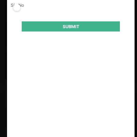
Sí
No
SUBMIT
Felipe Castro y Mauricio Garetto |
24.06.2026
Estudio de mercado de la educación (con Felipe Castro y
Mauricio Garetto)