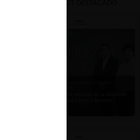
PODCAST DESTACADO
Felipe Castro y Mauricio Garetto |
24.06.2026
Estudio de mercado de la educación
(con Felipe Castro y Mauricio
Garetto)