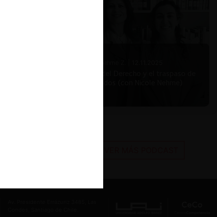
Nicole Nehme Z. |
12.11.2025
El arte del Derecho y el traspaso de
los legados (con Nicole Nehme)
VER MÁS PODCAST
Av. Presidente Errázuriz 3485, Las
Condes, Santiago de Chile.