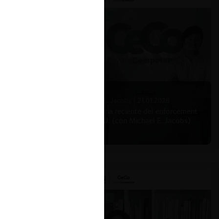
Michael E. Jacobs |
21.01.2026
La historia reciente del enforcement
en EE.UU. (con Michael E. Jacobs)