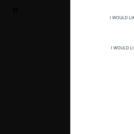
I WOULD LI
I WOULD L