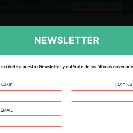
QUIPO
CONTACTO
PUBLICA CON NOSOTROS
SUSCRÍBETE AL NEWSLETTER
NEWSLETTER
Libros
Opinión
Podcast
es to rule on executives’
uscríbete a nuestro Newsletter y entérate de las últimas novedade
rtel fines
NAME
LAST N
EMAIL
Guard