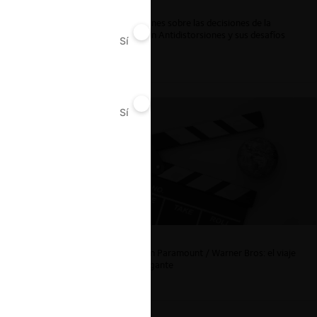
Reflexiones sobre las decisiones de la
Comisión Antidistorsiones y sus desafíos
Sí
No
futuros
Sí
No
La fusión Paramount / Warner Bros: el viaje
de un gigante