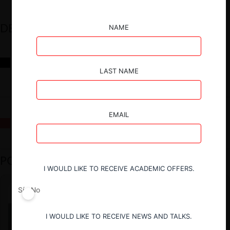
DESTACADOS
NAME
Reflexiones sobre las decisiones de la Comisión Antidistorsiones y
sus desafíos futuros
LAST NAME
EMAIL
La fusión Paramount / Warner Bros: el viaje de un gigante
PODCAST DESTACADO
I WOULD LIKE TO RECEIVE ACADEMIC OFFERS.
Sí
No
I WOULD LIKE TO RECEIVE NEWS AND TALKS.