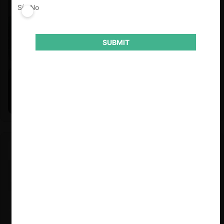
Sí
No
SUBMIT
Felipe Castro y Mauricio Garetto |
24.06.2026
Estudio de mercado de la educación (con Felipe Castro y
Mauricio Garetto)