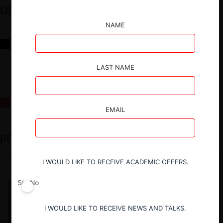
DESTACADOS
NAME
Reflexiones sobre las decisiones de la Comisión Antidistorsiones y
sus desafíos futuros
LAST NAME
La fusión Paramount / Warner Bros: el viaje de un gigante
EMAIL
PODCAST DESTACADO
I WOULD LIKE TO RECEIVE ACADEMIC OFFERS.
Sí
No
I WOULD LIKE TO RECEIVE NEWS AND TALKS.