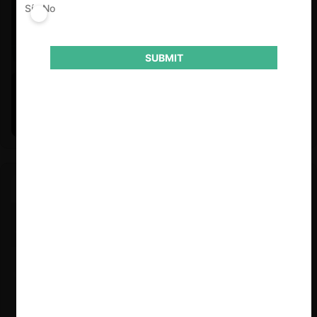
Sí
No
SUBMIT
Felipe Castro y Mauricio Garetto |
24.06.2026
Estudio de mercado de la educación (con Felipe Castro y
Mauricio Garetto)