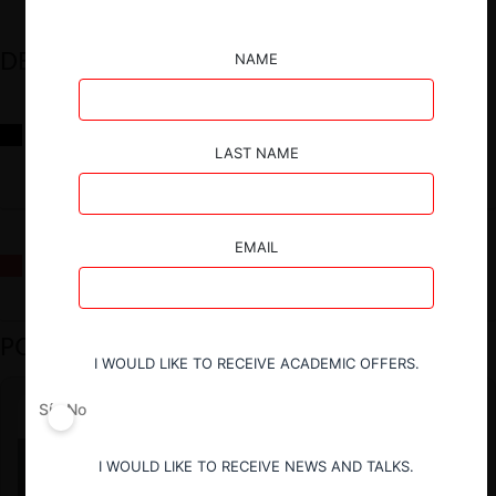
DESTACADOS
NAME
Reflexiones sobre las decisiones de la Comisión Antidistorsiones y
sus desafíos futuros
LAST NAME
EMAIL
La fusión Paramount / Warner Bros: el viaje de un gigante
PODCAST DESTACADO
I WOULD LIKE TO RECEIVE ACADEMIC OFFERS.
Sí
No
I WOULD LIKE TO RECEIVE NEWS AND TALKS.