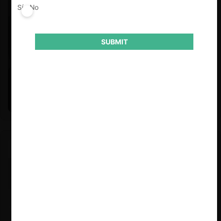
Sí
No
SUBMIT
Felipe Castro y Mauricio Garetto |
24.06.2026
Estudio de mercado de la educación (con Felipe Castro y
Mauricio Garetto)