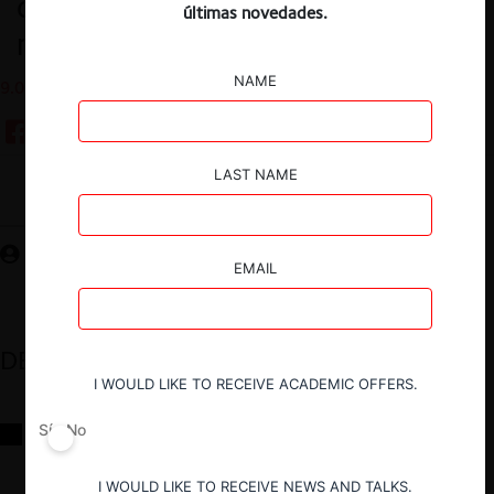
de la inteligencia artificial y los
últimas novedades.
mundos virtuales
NAME
9.01.2024
LAST NAME
Guardar
EMAIL
DESTACADOS
I WOULD LIKE TO RECEIVE ACADEMIC OFFERS.
Sí
No
Reflexiones sobre las decisiones de la Comisión Antidistorsiones y
sus desafíos futuros
I WOULD LIKE TO RECEIVE NEWS AND TALKS.