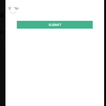
Sí
No
La fusión Paramount / Warner Bros: el viaje de un gigante
SUBMIT
PODCAST DESTACADO
Felipe Castro y Mauricio Garetto |
24.06.2026