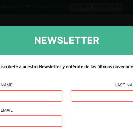
QUIPO
CONTACTO
PUBLICA CON NOSOTROS
SUSCRÍBETE AL NEWSLETTER
NEWSLETTER
Libros
Opinión
Podcast
signa a seis empresas “Big
uscríbete a nuestro Newsletter y entérate de las últimas novedade
jo ley «gatekeepers»
NAME
LAST N
EMAIL
Guard