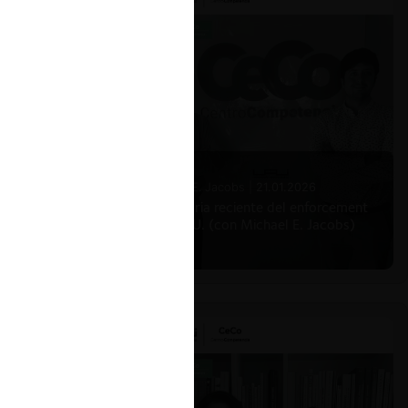
Michael E. Jacobs |
21.01.2026
La historia reciente del enforcement
en EE.UU. (con Michael E. Jacobs)