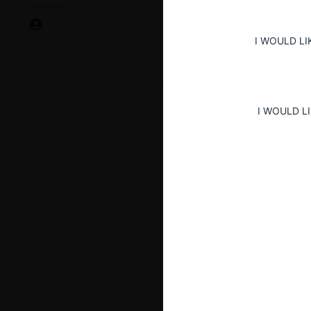
I WOULD LI
I WOULD L