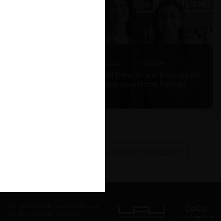
Nicole Nehme Z. |
12.11.2025
El arte del Derecho y el traspaso de
los legados (con Nicole Nehme)
VER MÁS PODCAST
Av. Presidente Errázuriz 3485, Las
Condes, Santiago de Chile.