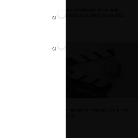
Reflexiones sobre las decisiones de la
Comisión Antidistorsiones y sus desafíos
Sí
No
futuros
Sí
No
La fusión Paramount / Warner Bros: el viaje
de un gigante