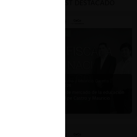
PODCAST DESTACADO
Felipe Castro y Mauricio Garetto |
24.06.2026
Estudio de mercado de la educación
(con Felipe Castro y Mauricio
Garetto)