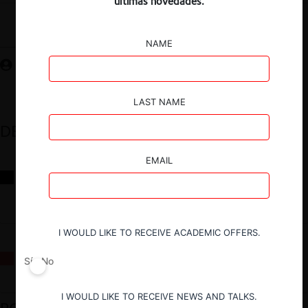
últimas novedades.
Guardar
NAME
LAST NAME
DESTACADOS
EMAIL
Reflexiones sobre las decisiones de la Comisión Antidistorsiones y
sus desafíos futuros
I WOULD LIKE TO RECEIVE ACADEMIC OFFERS.
La fusión Paramount / Warner Bros: el viaje de un gigante
Sí
No
I WOULD LIKE TO RECEIVE NEWS AND TALKS.