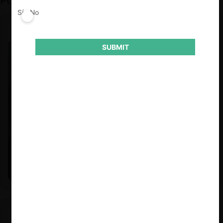
PODCAST DESTACADO
Sí
No
SUBMIT
Felipe Castro y Mauricio Garetto |
24.06.2026
Estudio de mercado de la educación (con Felipe Castro y
Mauricio Garetto)