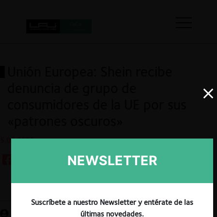
Unión Europea: Shein recibe
denuncia de grupo de
consumidores de la UE por sus
«patrones oscuros»
5.06.2025
NEWSLETTER
Guardar
Suscríbete a nuestro Newsletter y entérate de las
últimas novedades.