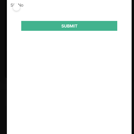
Sí
No
SUBMIT
Felipe Castro y Mauricio Garetto |
24.06.2026
Estudio de mercado de la educación (con Felipe Castro y
Mauricio Garetto)