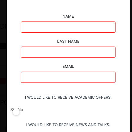
NAME
DESTACADOS
LAST NAME
Reflexiones sobre las decisiones de la Comisión Antidistorsiones y
sus desafíos futuros
EMAIL
La fusión Paramount / Warner Bros: el viaje de un gigante
I WOULD LIKE TO RECEIVE ACADEMIC OFFERS.
PODCAST DESTACADO
Sí
No
I WOULD LIKE TO RECEIVE NEWS AND TALKS.