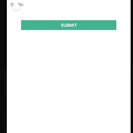
Sí
No
SUBMIT
Felipe Castro y Mauricio Garetto |
24.06.2026
Estudio de mercado de la educación (con Felipe Castro y
Mauricio Garetto)