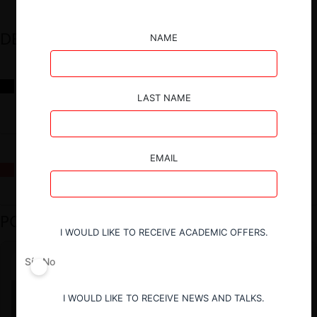
DESTACADOS
NAME
Reflexiones sobre las decisiones de la Comisión Antidistorsiones y
sus desafíos futuros
LAST NAME
EMAIL
La fusión Paramount / Warner Bros: el viaje de un gigante
PODCAST DESTACADO
I WOULD LIKE TO RECEIVE ACADEMIC OFFERS.
Sí
No
I WOULD LIKE TO RECEIVE NEWS AND TALKS.