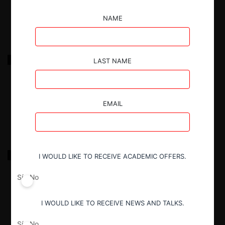
26.01.2026
|
NAME
NOVARTIS c. MARCATTISA y CUPPHARMA S.A. por
LAST NAME
restricción horizontal
26.01.2026
|
EMAIL
ORIENTAL c. SUMESA
I WOULD LIKE TO RECEIVE ACADEMIC OFFERS.
Sí
No
26.01.2026
|
I WOULD LIKE TO RECEIVE NEWS AND TALKS.
Sí
No