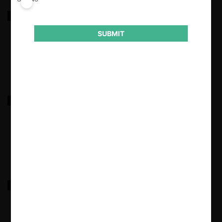
SCE c. CELEC Y CNO por colusión
SUBMIT
26.01.2026
|
SPORTBET c. ECUABET
26.01.2026
|
SETEL S.A. c. CRISTOBAL TELECOM S.A. (MUANA
VISIÓN) por competencia desleal