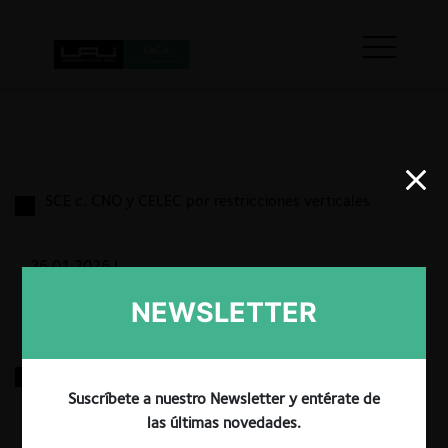
SCE c. CNO y CELEC por restricciones verticales
26.01.2026
|
NEWSLETTER
SCE c. PRONACA por abuso de poder de mercado y
dependencia económica
Suscríbete a nuestro Newsletter y entérate de
las últimas novedades.