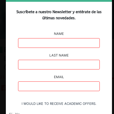
Suscríbete a nuestro Newsletter y entérate de las
últimas novedades.
NAME
Radiografía del Mercado Legal de
LAST NAME
Libre Competencia en Chile
(2023-2025)
23.03.2026
CeCo Chile
EMAIL
Guardar
I WOULD LIKE TO RECEIVE ACADEMIC OFFERS.