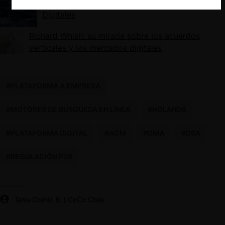
OCDE: Poder de Mercado en Mercados
Digitales
Richard Whish: su mirada sobre los acuerdos
verticales y los mercados digitales
#PLATAFORMA A EMPRESA
#MOTORES DE BÚSQUEDA EN LÍNEA
#HOLANDA
#PLATAFORMA DIGITAL
#ACM
#DMA
#DSA
#REGULACIÓN P2B
Tania Domic B. | CeCo Chile