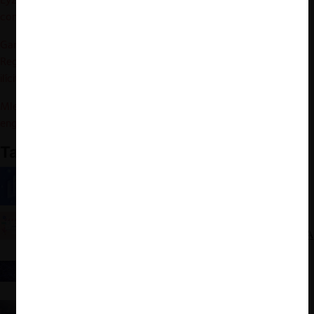
comercio ya se hace online. Diario digital Pauta
.
Garrigues digital (2022). DSA: El Consejo de la UE aprueba el
Reglamento de Servicios Digitales para combatir el contenido
ilícito en Internet
.
Mlex (2022). Draft guidelines on online platforms and search
engines rules published by Dutch watchdog. Press release
.
También te puede interesar:
Agencias de competencia y el uso de
herramientas computacionales
Discusiones recientes en mercados digitales:
Plataformas híbridas y la implementación de la DMA
Humo blanco para la Ley de Mercados Digitales
europea: Parlamento y Estados Miembros alcanzan
acuerdo para regular plataformas