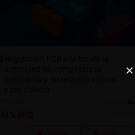
Regulación P2B a la luz de la
autoridad de competencia
holandesa y su relación con un
caso chileno
19.10.2022
CeCo Chile
12 minutos
Descargar
Guardar