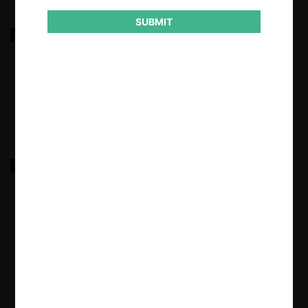
SUBMIT
Consulta de Aerosan sobre la Resolución Exenta
152 de Aduanas
17.09.2024
|
Consulta de Verallia sobre las Bases de Licitación de
Residuos para su Valorización
7.08.2024
|