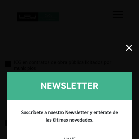
ICG en contratos de obra pública licitados por
municipios
NEWSLETTER
30.04.2025
|
Suscríbete a nuestro Newsletter y entérate de
las últimas novedades.
Enjoy c. Sun Dreams por competencia desleal
NAME