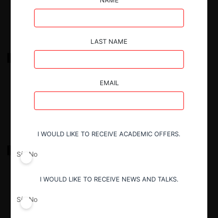
26.02.2025
|
LAST NAME
Club Deportes Melipilla c. ANFP por demanda de
indemnización de perjuicios
EMAIL
12.02.2025
|
I WOULD LIKE TO RECEIVE ACADEMIC OFFERS.
Actis y El Pelícano c. Transelec por abuso de
Sí
No
posición dominante
I WOULD LIKE TO RECEIVE NEWS AND TALKS.
12.02.2025
|
Sí
No