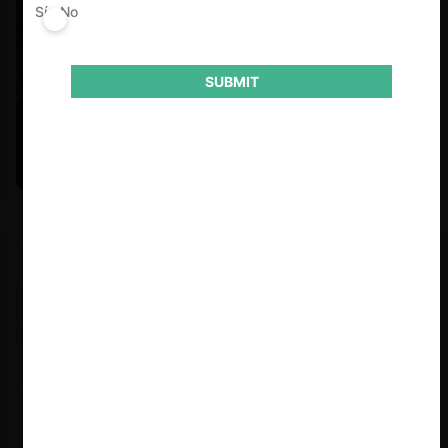
Sí
No
SUBMIT
Felipe Castro y Mauricio Garetto |
24.06.2026
Estudio de mercado de la educación (con Felipe Castro y
Mauricio Garetto)