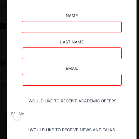
DESTACADOS
NAME
Reflexiones sobre las decisiones de la Comisión Antidistorsiones y
sus desafíos futuros
LAST NAME
La fusión Paramount / Warner Bros: el viaje de un gigante
EMAIL
PODCAST DESTACADO
I WOULD LIKE TO RECEIVE ACADEMIC OFFERS.
Sí
No
I WOULD LIKE TO RECEIVE NEWS AND TALKS.