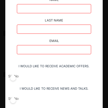
1.04.2025
|
LAST NAME
TECNOCOM contra UNIPAR INDUPA S.A.I.C.
EMAIL
1.04.2025
|
I WOULD LIKE TO RECEIVE ACADEMIC OFFERS.
AMX Argentina S.A. contra Arte Radiotelevisivo
Sí
No
Argentina S.A. y otros
I WOULD LIKE TO RECEIVE NEWS AND TALKS.
1.04.2025
|
Sí
No