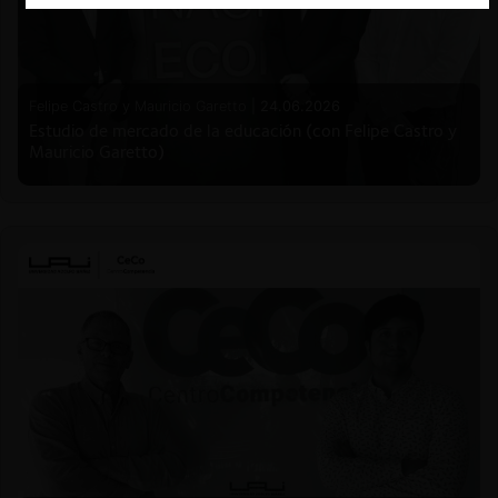
Felipe Castro y Mauricio Garetto |
24.06.2026
Estudio de mercado de la educación (con Felipe Castro y
Mauricio Garetto)