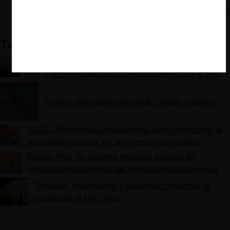
Five Months of Practical Experience. CPI Antitrust Chronicle, June
2022
.
También te puede interesar:
Compra de CGE por State Grid: aprobación de la
FNE y la necesidad del pronunciamiento de la SEC
Control del interés nacional: ¿Quién y cómo?
OCDE: Alternativas regulatorias para incorporar la
seguridad nacional en la inversión extranjera
Riesco: FNE no debería efectuar análisis de
seguridad nacional de las inversiones extranjeras
Tratados, inversiones y seguridad nacional: la
mirada de la UNCTAD