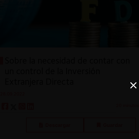
Sobre la necesidad de contar con
un control de la Inversión
Extranjera Directa
28.09.2022
20 minutos
Descargar
Guardar