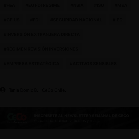
#F&A
#EU FDI REGIME
#NSIA
#ISU
#M&A
#CFIUS
#FDI
#SEGURIDAD NACIONAL
#IED
#INVERSIÓN EXTRANJERA DIRECTA
#RÉGIMEN REVISIÓN INVERSIONES
#EMPRESA ESTRATÉGICA
#ACTIVOS SENSIBLES
Tania Domic B. | CeCo Chile.