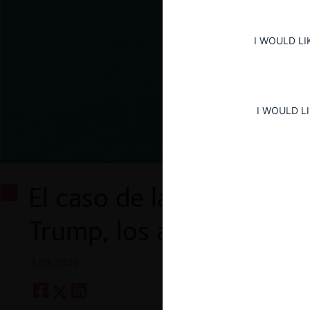
I WOULD LI
I WOULD L
El caso de la Trusted New
Trump, los antivacunas y
3.09.2025