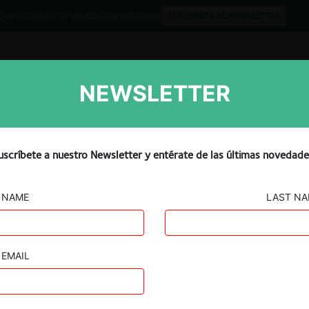
QUIPO
CONTACTO
PUBLICA CON NOSOTROS
SUSCRÍBETE AL NEWSLETTER
NEWSLETTER
Libros
Opinión
Podcast
uscríbete a nuestro Newsletter y entérate de las últimas novedade
NAME
LAST N
EMAIL