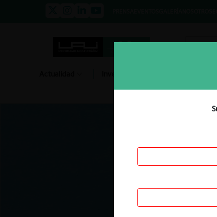
PRENSA
EVENTOS
GALERÍA
NOSOTROS
E
Actualidad
Investigación
Diálogo
S