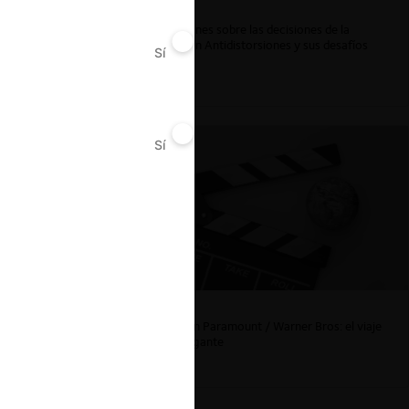
Reflexiones sobre las decisiones de la
Comisión Antidistorsiones y sus desafíos
Sí
No
futuros
Sí
No
La fusión Paramount / Warner Bros: el viaje
de un gigante
5 minutos