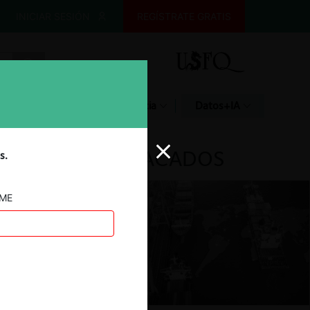
INICIAR SESIÓN
REGÍSTRATE GRATIS
Glosario
Jurisprudencia
Datos+IA
DESTACADOS
s.
AME