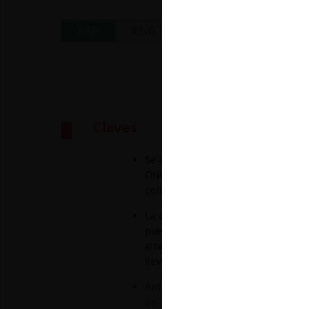
ESP
ENG
Claves
Se analiza el
statement of interest
ONG antivacunas que demandó a los
colusión.
La demanda de la ONG alega que lo
puesto de acuerdo entre sí y con la
alternativas, como que la vacunació
llevaría a una restricción indebida 
Ante dicha demanda, el DOJ prese
de Texas, en el cual defendió que u