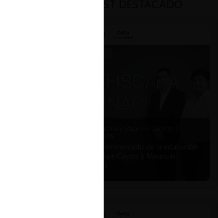
PODCAST DESTACADO
ar
Felipe Castro y Mauricio Garetto |
24.06.2026
Estudio de mercado de la educación
(con Felipe Castro y Mauricio
Garetto)