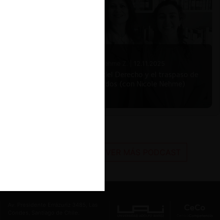
Jr. Este
e esa
Nicole Nehme Z. |
12.11.2025
El arte del Derecho y el traspaso de
los legados (con Nicole Nehme)
 Co., The
ones
a entre
VER MÁS PODCAST
as de
os
 de
n y
Av. Presidente Errázuriz 3485, Las
Condes, Santiago de Chile.
o la