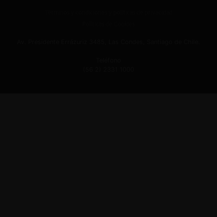
Términos y condiciones y políticas de privacidad
Políticas de Cookies
Av. Presidente Errázuriz 3485, Las Condes, Santiago de Chile.
Teléfono
(56 2) 2331 1000