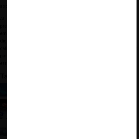
app de una calidad inferior.
Al medir el impacto de esta forma, la autoridad de competencia
presentó un
nuevo parámetro para capturar la conducta de las
empresas tecnológicas con gran relevancia en sus ecosistemas
digitales: la frustración de sus usuarios
. Los parámetros de
calidad, innovación o elección no son, de esta manera, suficientes
para capturar un fenómeno que debería quedar reducido al
estudio de la sociología.
También te puede interesar
El poder de la fragmentación: Modelos de negocio
basados en la integración de servicios
Google Play y las “otras autoridades” antitrust
de EE.UU.
La funcionalidad App Tracking Transparency no
decae: las propuestas de Apple para afrontar la