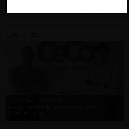
Mauricio Garetto)
Michael E. Jacobs |
21.01.2026
La historia reciente del enforcement en EE.UU. (con
Michael E. Jacobs)