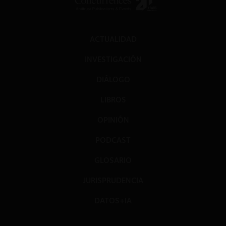
ACTUALIDAD
INVESTIGACIÓN
DIÁLOGO
LIBROS
OPINIÓN
PODCAST
GLOSARIO
JURISPRUDENCIA
DATOS+IA