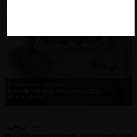
Michael E. Jacobs |
21.01.2026
La historia reciente del enforcement en EE.UU. (con
Michael E. Jacobs)