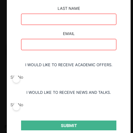
LAST NAME
EMAIL
I WOULD LIKE TO RECEIVE ACADEMIC OFFERS.
Sí
No
I WOULD LIKE TO RECEIVE NEWS AND TALKS.
Sí
No
SUBMIT
Felipe Irarrázabal Ph.
Fiscal Nacional Económico entre 2010 y
2018. Socio en Philippi, Yrarrázaval, Pulido & Brunner entre