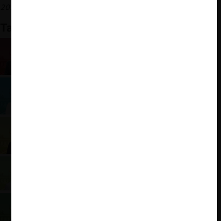
2025).
También te puede interesar
Eduardo Artés: Programa Presidencial 2025
Evelyn Matthei: Programa Presidencial 2025
Franco Parisi: Programa Presidencial 2025
Harold Mayne-Nicholls: Programa Presidencial
2025
Jeannette Jara: Programa Presidencial 2025