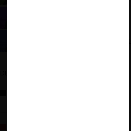
Johannes Kaiser: Programa Presidencial 2025
José Antonio Kast: Programa Presidencial 2025
DESTACADOS
Reflexiones sobre las decisiones de la Comisión Antidistorsiones y
sus desafíos futuros
La fusión Paramount / Warner Bros: el viaje de un gigante