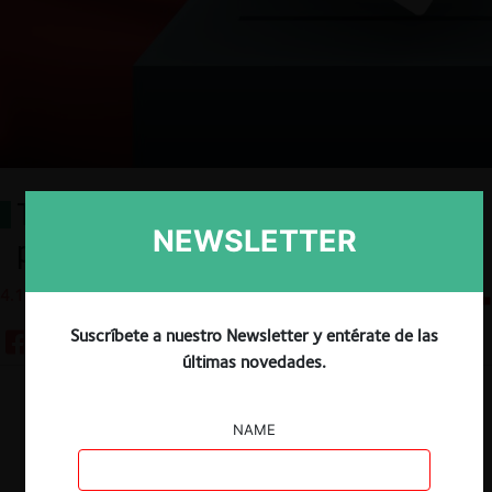
Tomándose en serio los
NEWSLETTER
programas presidenciales
4.11.2025
CeCo Chile
Suscríbete a nuestro Newsletter y entérate de las
últimas novedades.
Descargar
Guardar
NAME