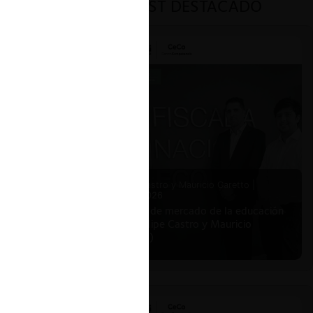
PODCAST DESTACADO
Felipe Castro y Mauricio Garetto |
24.06.2026
Estudio de mercado de la educación
(con Felipe Castro y Mauricio
Garetto)