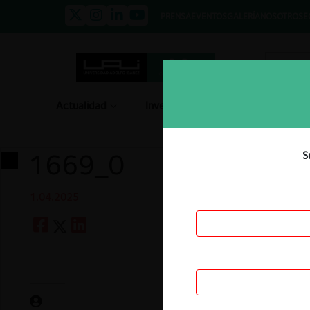
PRENSA
EVENTOS
GALERÍA
NOSOTROS
E
Actualidad
Investigación
Diálogo
1669_0
S
1.04.2025