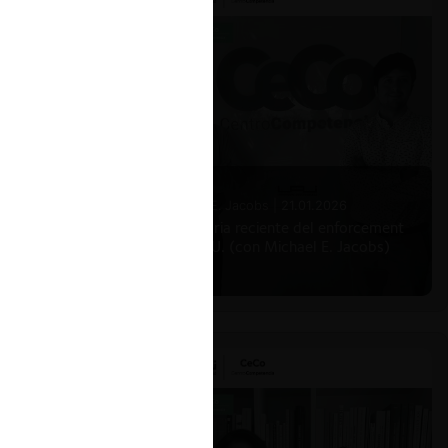
Michael E. Jacobs |
21.01.2026
La historia reciente del enforcement
en EE.UU. (con Michael E. Jacobs)