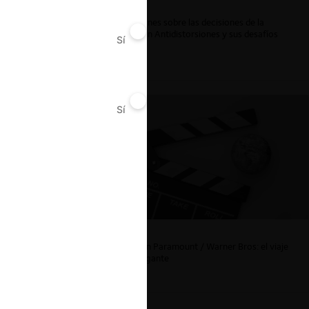
Reflexiones sobre las decisiones de la
Comisión Antidistorsiones y sus desafíos
Sí
No
futuros
Sí
No
La fusión Paramount / Warner Bros: el viaje
de un gigante