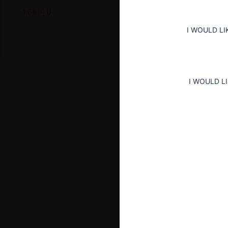
1669_0
I WOULD LI
I WOULD L