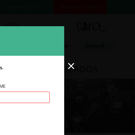
INICIAR SESIÓN
REGÍSTRATE GRATIS
Glosario
Jurisprudencia
Datos+IA
DESTACADOS
s.
AME
ar