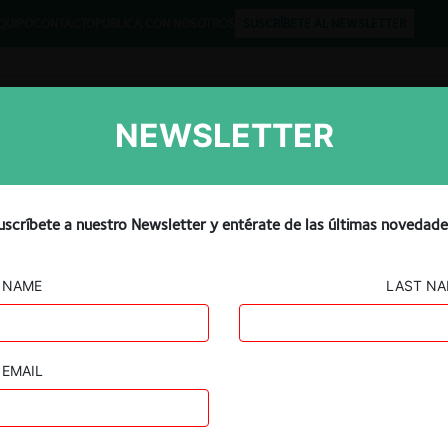
QUIPO
CONTACTO
PUBLICA CON NOSOTROS
SUSCRÍBETE AL NEWSLETTER
NEWSLETTER
Libros
Opinión
Podcast
uscríbete a nuestro Newsletter y entérate de las últimas novedade
NAME
LAST N
EMAIL
Guard