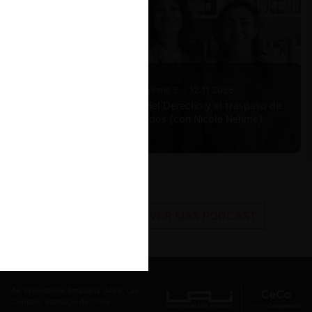
Nicole Nehme Z. |
12.11.2025
El arte del Derecho y el traspaso de
los legados (con Nicole Nehme)
VER MÁS PODCAST
Av. Presidente Errázuriz 3485, Las
Condes, Santiago de Chile.