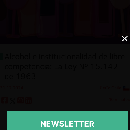
Alcohol e institucionalidad de libre
competencia: La Ley Nº 15.142
de 1963
31.12.2024
CeCo Chile
10 minutos
NEWSLETTER