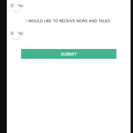
aunque contenía errores, estuvo
Sí
No
fundamentada. La resolución identificó
las normas aplicables, realizó un análisis
I WOULD LIKE TO RECEIVE NEWS AND TALKS.
exhaustivo del mercado y explicó la
aplicación de dichas normas a los
Sí
No
hechos.
El juez encargado del control judicial no
SUBMIT
estableció ni justificó el estándar de
revisión adecuado ni el nivel de
deferencia que debía otorgarse a la
agencia administrativa especializada, la
SCE. Esta omisión revela la necesidad de
definir pautas claras para el control
judicial en casos de competencia.