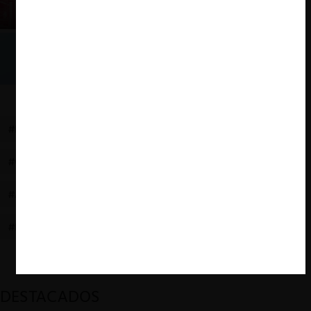
Fundamentos
Manipulación de Precios
#INSTITUCIONALIDAD
#MONOPOLIO
#COMISIÓN ANTIMONOPOLIOS
#LIBRE COMPETENCIA
#ALCOHOL
#LEY 15142 DE 1963
#LEY ANTIMONOPOLIOS
#INDUSTRIA DESTILERA
DESTACADOS