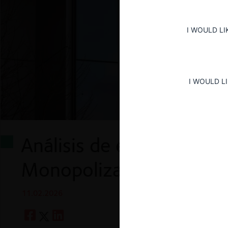
I WOULD LI
I WOULD L
Análisis de eficiencia s
Monopolización de Goo
11.02.2026