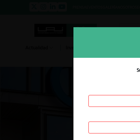
PRENSA
EVENTOS
GALERÍA
NOSOTROS
E
Actualidad
Investigación
Diálogo
S