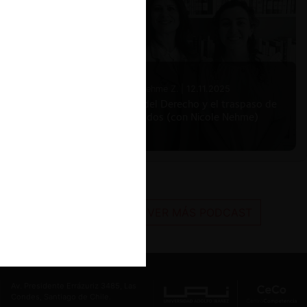
po de
 segundo
er lugar,
Nicole Nehme Z. |
12.11.2025
que
El arte del Derecho y el traspaso de
lugar,
los legados (con Nicole Nehme)
e que
mo
e implica
quienes
VER MÁS PODCAST
a tan
que
e la
entes.
erísticas
Av. Presidente Errázuriz 3485, Las
Condes, Santiago de Chile.