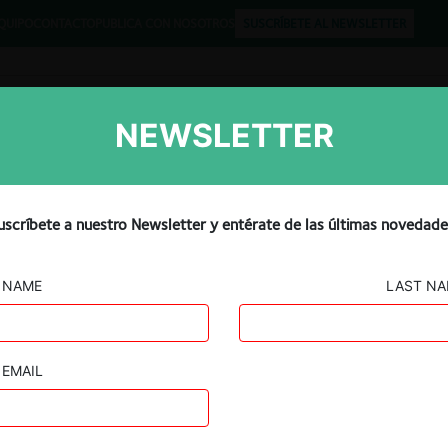
QUIPO
CONTACTO
PUBLICA CON NOSOTROS
SUSCRÍBETE AL NEWSLETTER
NEWSLETTER
Libros
Opinión
Podcast
uscríbete a nuestro Newsletter y entérate de las últimas novedade
NAME
LAST N
EMAIL