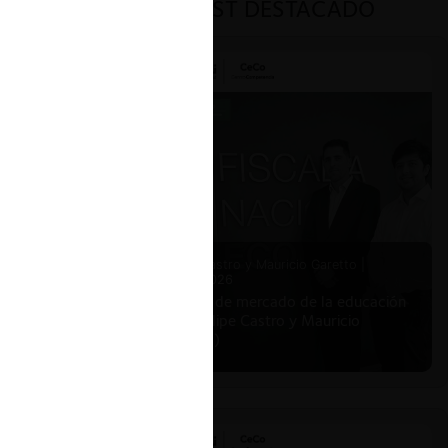
PODCAST DESTACADO
ar
es.
emas de
buso de
a la
Felipe Castro y Mauricio Garetto |
24.06.2026
Estudio de mercado de la educación
ue
(con Felipe Castro y Mauricio
e Juan
Garetto)
oogle
ra las
 la