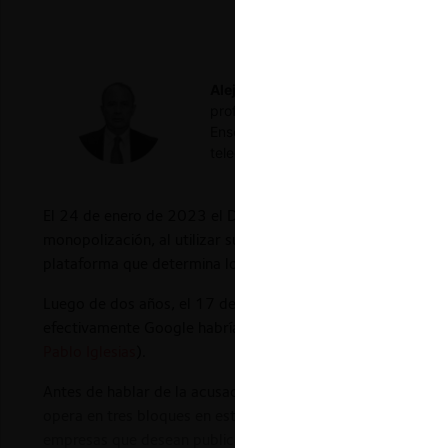
Alejandro I. Castañeda Sabido
Comi
profesor-investigador del Colegio d
Enseña el Curso de Organización Indu
telecomunicaciones y competencia.
El 24 de enero de 2023 el Departamento de Justicia de los
monopolización, al utilizar su poder de mercado en el servid
plataforma que determina los ganadores de las subastas de
Luego de dos años, el 17 de abril de 2025, la jueza Leonia
efectivamente Google habría violado la ley antitrust por ata
Pablo Iglesias
).
Antes de hablar de la acusación sería bueno explicar cómo 
opera en tres bloques en este mercado; por un lado tiene un
empresas que desean publicar sus anuncios en la web (la 