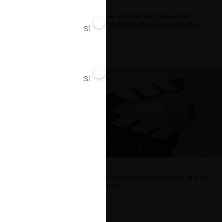
Reflexiones sobre las decisiones de la
Comisión Antidistorsiones y sus desafíos
Sí
No
futuros
Sí
No
La fusión Paramount / Warner Bros: el viaje
de un gigante
xico
0 minutos