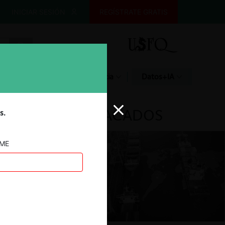
INICIAR SESIÓN
REGÍSTRATE GRATIS
Glosario
Jurisprudencia
Datos+IA
DESTACADOS
s.
AME