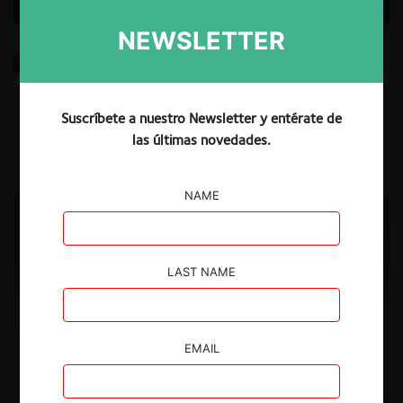
NEWSLETTER
Perú: Grupo Gloria adquiere el agua de manantial
San Mateo
Suscríbete a nuestro Newsletter y entérate de
30.12.2025
| Nadia Janampa R.
las últimas novedades.
NAME
LAST NAME
EMAIL