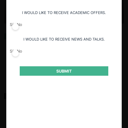
I WOULD LIKE TO RECEIVE ACADEMIC OFFERS.
Sí
No
La transformación del derecho privado ecuatoriano
I WOULD LIKE TO RECEIVE NEWS AND TALKS.
en la nueva ley de competencia desleal (I):
legitimación pasiva y activa
Sí
No
30.12.2025
| Alberto Brown
SUBMIT
Berkshire / Occidental
30.12.2025
|