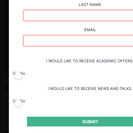
LAST NAME
EMAIL
I WOULD LIKE TO RECEIVE ACADEMIC OFFERS
Sí
No
Indecopi viola nuevamente la libertad de empresa de
I WOULD LIKE TO RECEIVE NEWS AND TALKS.
los cines
Sí
No
23.04.2025
| Hugo Gómez A.
SUBMIT