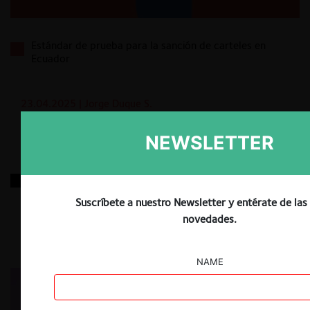
Estándar de prueba para la sanción de carteles en
Ecuador
23.04.2025
| Jorge Duque S.
NEWSLETTER
Despegar / MIH
Suscríbete a nuestro Newsletter y entérate de las
novedades.
23.04.2025
|
NAME