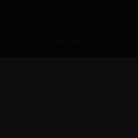
Términos y condiciones y políticas de privacidad
Políticas de Cookies
Av. Presidente Errázuriz 3485, Las Condes, Santiago de Chile.
Teléfono
(56 2) 2331 1000