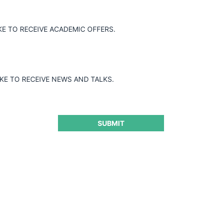
KE TO RECEIVE ACADEMIC OFFERS.
IKE TO RECEIVE NEWS AND TALKS.
SUBMIT
te la libertad de empresa 
CeCo Ec