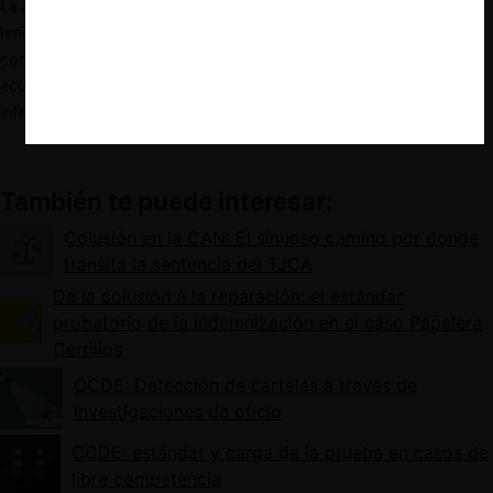
La aplicación de dicho estándar es una alternativa válida para
limitar la arbitrariedad en la persecución de carteles en Ecuador,
considerando además que, según explica Moreta, el Derecho
ecuatoriano ha acogido la teoría de la identidad material entre la
infracción administrativa y el delito penal (p. 603).
También te puede interesar:
Colusión en la CAN: El sinuoso camino por donde
transita la sentencia del TJCA
De la colusión a la reparación: el estándar
probatorio de la indemnización en el caso Papelera
Cerrillos
OCDE: Detección de carteles a través de
investigaciones de oficio
OCDE: estándar y carga de la prueba en casos de
libre competencia