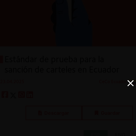
Estándar de prueba para la
sanción de carteles en Ecuador
23.04.2025
CeCo Ecuador
Descargar
Guardar
ESP
ENG