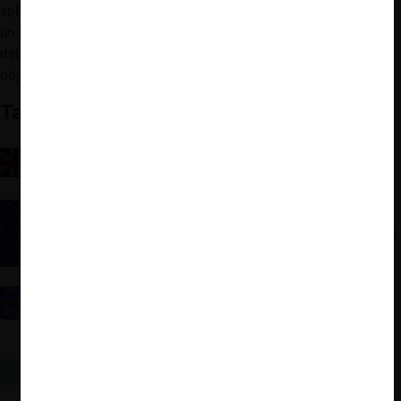
aplicación privada de estas reglas digitales se mantendrá como
un fenómeno regional e individualizado que cada competidor
deberá ejercer por sus propios medios y para conseguir aquellos
objetivos que mejor se acomoden a sus modelos de negocio
También te puede interesar
Divergencias en la regulación digital de la Unión
Europea y el Reino Unido, y desafíos en la
implementación de la DMCCA
El Reglamento de Mercados Digitales: Año Dos
ForoCompetencia: La visión de Geoffrey Manne
sobre la regulación digital y la (nueva) economía
política
La menguante libertad de contratar de las empresas
dominantes en la UE: el caso Android Auto y la
doctrina de las instalaciones esenciales