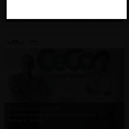
Felipe Castro y Mauricio Garetto |
24.06.2026
Estudio de mercado de la educación (con Felipe Castro y
Mauricio Garetto)
Michael E. Jacobs |
21.01.2026
La historia reciente del enforcement en EE.UU. (con
Michael E. Jacobs)