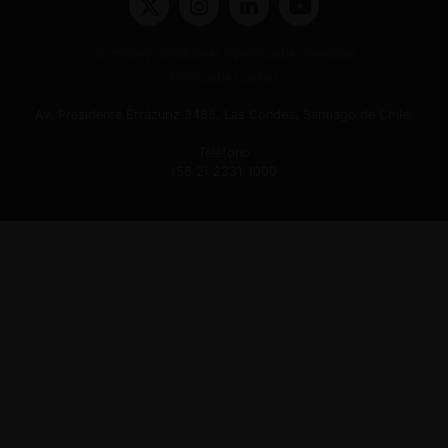
Términos y condiciones y políticas de privacidad
Políticas de Cookies
Av. Presidente Errázuriz 3485, Las Condes, Santiago de Chile.
Teléfono
(56 2) 2331 1000