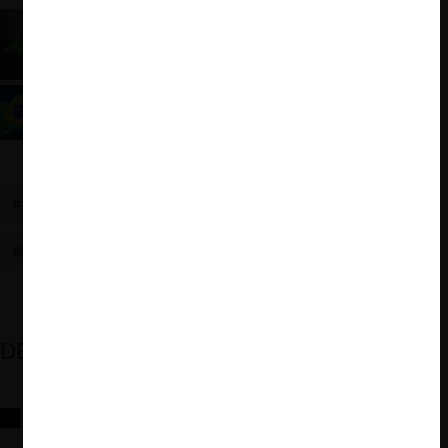
La nueva propuesta de regulación digital
brasileña
¿DMA en Brasil? Revisión del Proyecto de Ley de
Mercados Digitales
#APLICACIÓN PRIVADA
#DMCCA
#REGULACIÓN DIGITAL
#ECONOMÍA DIGITAL
DESTACADOS
Reflexiones sobre las decisiones de la Comisión Antidistorsiones y
sus desafíos futuros