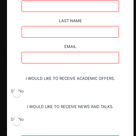
LAST NAME
EMAIL
I WOULD LIKE TO RECEIVE ACADEMIC OFFERS.
Sí
No
I WOULD LIKE TO RECEIVE NEWS AND TALKS.
Sí
No
Alba Ribera M.
Doctora en Derecho de la Competencia en la
Universidad Carlos III de Madrid. Experta en Derecho de la