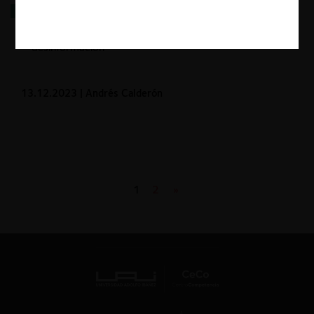
¿Subsiste la competencia en el mercado de las
ideas? Una reflexión sobre la sentencia del TC en el
caso de la Comisión asesora contra la
desinformación
13.12.2023
| Andrés Calderón
1
2
»