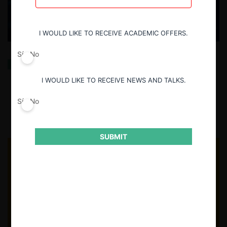
I WOULD LIKE TO RECEIVE ACADEMIC OFFERS.
Sí
No
Desencriptando la competencia fintech: Nuevas
luces jurisprudenciales en Perú
I WOULD LIKE TO RECEIVE NEWS AND TALKS.
Sí
No
7.07.2025
| Andrés Calderón L. y José Fernández L.
SUBMIT