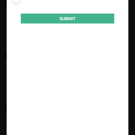
FNE c. Nestlé por incumplimiento
SUBMIT
18.03.2022
|
FNE c. Watt’s por incumplimiento
18.03.2022
|
FNE c. Soprole y Prolesur por incumplimiento
18.03.2022
|