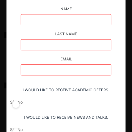
18.03.2022
|
NAME
FNE c. Soprole y Prolesur por incumplimiento
LAST NAME
18.03.2022
|
EMAIL
FNE c. Ferronor por abuso de posición dominante
I WOULD LIKE TO RECEIVE ACADEMIC OFFERS.
Sí
No
18.03.2022
|
I WOULD LIKE TO RECEIVE NEWS AND TALKS.
Sí
No