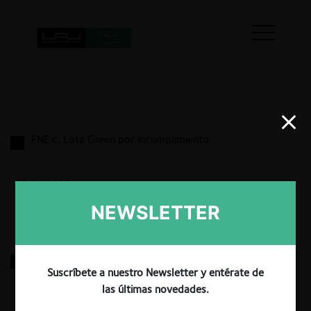
FNE c. Lota Green por incumplimiento
7.04.2022
|
NEWSLETTER
FNE c. Latam y Delta Airlines por participación
minoritaria
Suscríbete a nuestro Newsletter y entérate de
las últimas novedades.