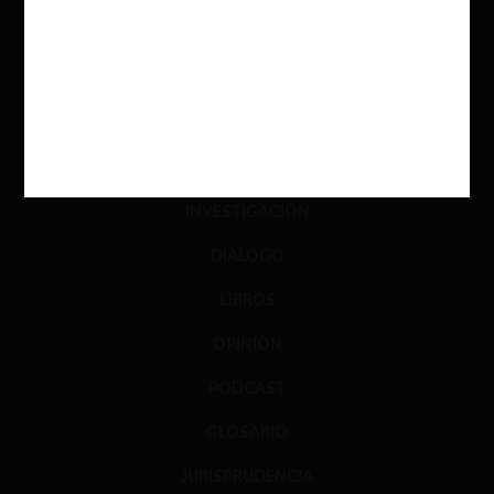
ACTUALIDAD
INVESTIGACIÓN
DIÁLOGO
LIBROS
OPINIÓN
PODCAST
GLOSARIO
JURISPRUDENCIA