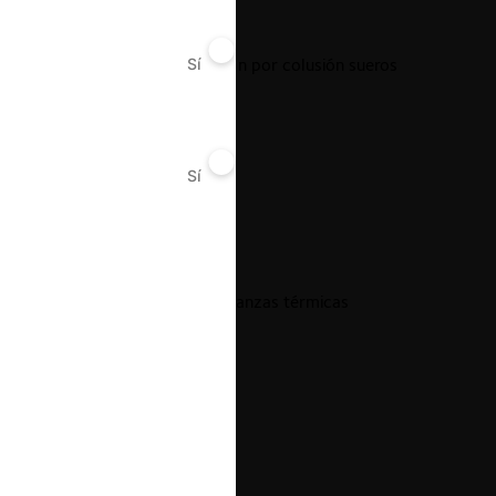
FNE c. Baxter y Sanderson por colusión sueros
Sí
No
Sí
No
18.03.2022
|
Morales c. Trefimet por lanzas térmicas
18.03.2022
|