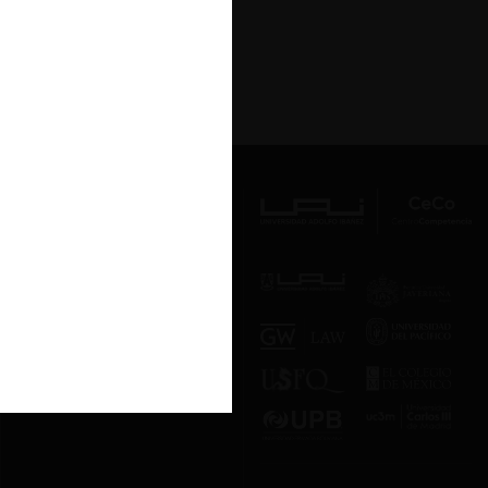
Av. Presidente Errázuriz 3485, Las
Condes, Santiago de Chile.
Teléfono
(56 2) 2331 1000