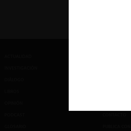
ACTUALIDAD
PRENSA
INVESTIGACIÓN
EVENTOS
DIÁLOGO
GALERÍA
LIBROS
NOSOTROS
OPINIÓN
EQUIPO
PODCAST
CONTACTO
GLOSARIO
PUBLICA CO