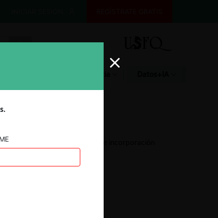
INICIAR SESIÓN
REGÍSTRATE GRATIS
Glosario
Jurisprudencia
Datos+IA
s.
AME
FNE c. ANFP por cuota de incorporación
18.03.2022
|