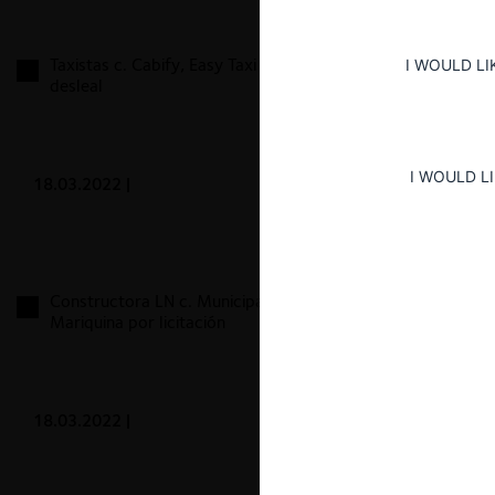
Taxistas c. Cabify, Easy Taxi y Uber competencia
I WOULD LI
desleal
I WOULD L
18.03.2022
|
Constructora LN c. Municipalidad San José
Mariquina por licitación
18.03.2022
|