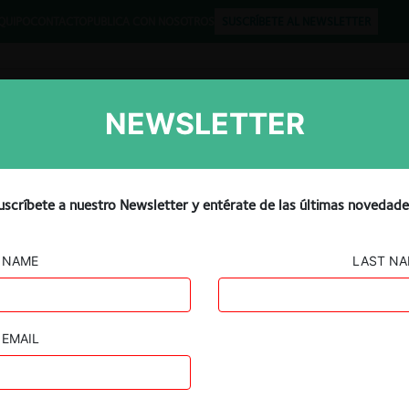
QUIPO
CONTACTO
PUBLICA CON NOSOTROS
SUSCRÍBETE AL NEWSLETTER
NEWSLETTER
Libros
Opinión
Podcast
uscríbete a nuestro Newsletter y entérate de las últimas novedade
NAME
LAST N
Sonapesca y otras c. Subpesca por subasta de
cuotas
EMAIL
18.03.2022
|