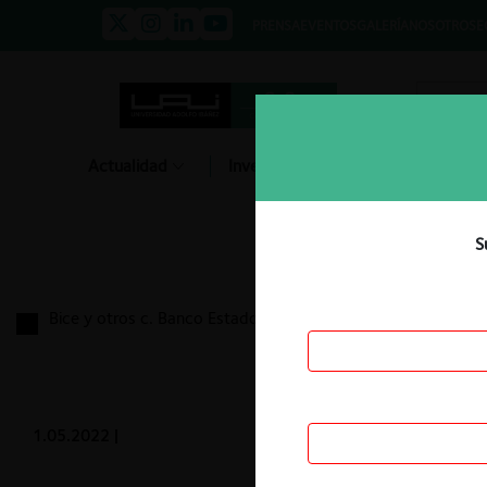
PRENSA
EVENTOS
GALERÍA
NOSOTROS
E
Actualidad
Investigación
Diálogo
S
Bice y otros c. Banco Estado por transferencias
1.05.2022
|