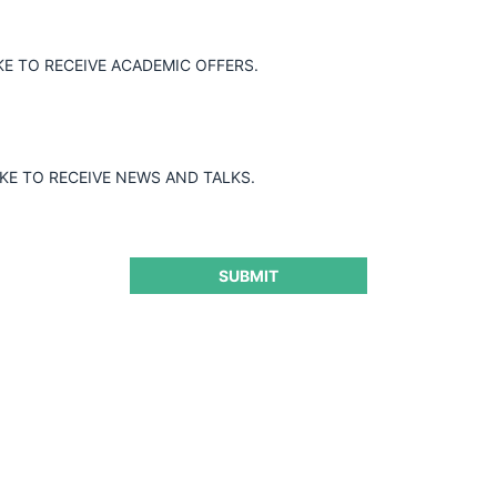
FNE c. Transportes Av. Alemania y otras por colusión
KE TO RECEIVE ACADEMIC OFFERS.
buses Temuco
IKE TO RECEIVE NEWS AND TALKS.
18.03.2022
|
SUBMIT
FNE c. CCNI y otras por colusión navieras
18.03.2022
|