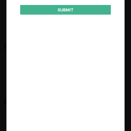
SUBMIT
18.03.2022
|
DGAC sobre bases licitación en Aeródromo
Talcahuano
18.03.2022
|
Asilfa sobre bases licitación de medicamentos
18.03.2022
|