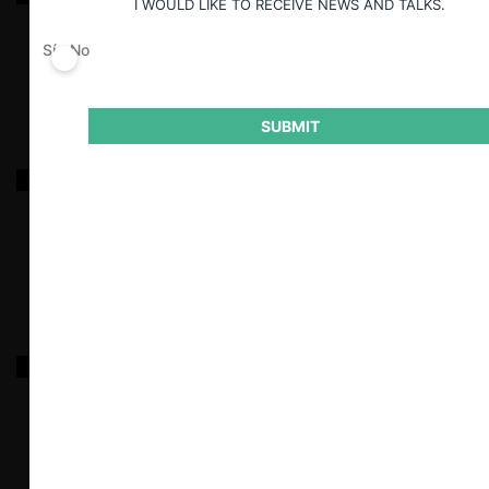
I WOULD LIKE TO RECEIVE NEWS AND TALKS.
Sí
No
17.12.2025
|
SUBMIT
GAC Renewables / Glenfarne / METKA / EnfraGen
9.12.2025
|
FNE c. Cadena Comercial Andina
3.12.2025
|