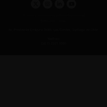
Términos y condiciones y políticas de privacidad
Políticas de Cookies
Av. Presidente Errázuriz 3485, Las Condes, Santiago de Chile.
Teléfono
(56 2) 2331 1000