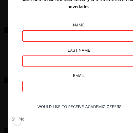
novedades.
NAME
Stonepeak / Tritón / IFCO
24.12.2025
|
LAST NAME
EMAIL
Global Media / Plaza Oeste
24.12.2025
|
I WOULD LIKE TO RECEIVE ACADEMIC OFFERS.
Sí
No
Nissan / Tanner