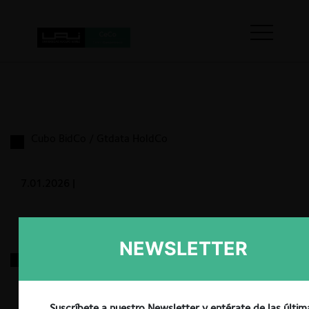
Cubo BidCo / Gtdata HoldCo
7.01.2026
|
NEWSLETTER
Berkshire / Occidental
30.12.2025
|
Suscríbete a nuestro Newsletter y entérate de las últim