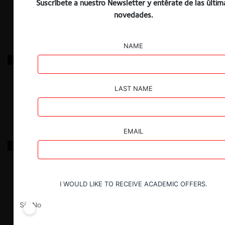
Suscríbete a nuestro Newsletter y entérate de las últim
11.03.2026
|
novedades.
NAME
Socios CONADECUS c. Metrogas S.A. y Agesa
LAST NAME
25.02.2026
|
EMAIL
FNE c. Bunge por entrega de información falsa
4.02.2026
|
I WOULD LIKE TO RECEIVE ACADEMIC OFFERS.
Sí
No