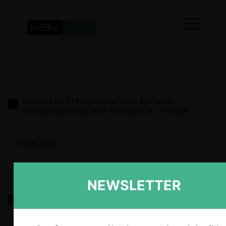
Consulta de VTR Comunicaciones SpA sobre
medidas impuestas en la Resolución N° 1/2004
11.03.2026
|
NEWSLETTER
SumUp c. Transbank