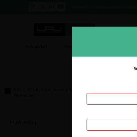
PRENSA
EVENTOS
GALERÍA
NOSOTROS
E
Actualidad
Investigación
Diálogo
S
FNE c. FASA, Cruz Verde y Salcobrand por colusión
farmacias
17.03.2022
|