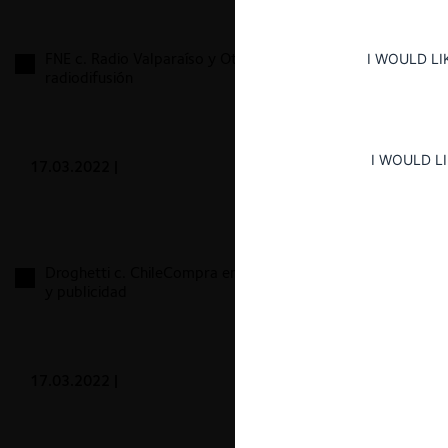
FNE c. Radio Valparaíso y Otros por bid rigging en
I WOULD LI
radiodifusión
I WOULD L
17.03.2022
|
Droghetti c. ChileCompra en licitación sobre difusión
y publicidad
17.03.2022
|