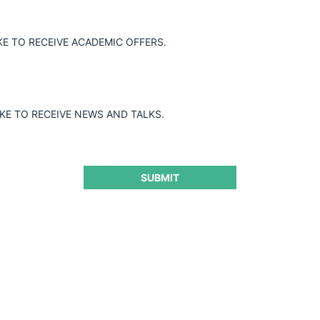
FNE c. Telefónica Móviles y otros por prácticas
KE TO RECEIVE ACADEMIC OFFERS.
exclusorias en telefonía móvil
IKE TO RECEIVE NEWS AND TALKS.
17.03.2022
|
SUBMIT
Jaime Spencer c. Copec por cláusulas contractuales
17.03.2022
|