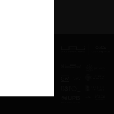
Av. Presidente Errázuriz 3485, Las
Condes, Santiago de Chile.
Teléfono
(56 2) 2331 1000