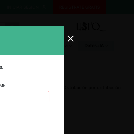
INICIAR SESIÓN
REGÍSTRATE GRATIS
Glosario
Jurisprudencia
Datos+IA
s.
AME
Fondo El Venado c. CGE Distribución por distribución
eléctrica
17.03.2022
|