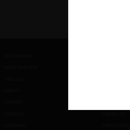
ACTUALIDAD
PRENSA
INVESTIGACIÓN
EVENTOS
DIÁLOGO
GALERÍA
LIBROS
NOSOTROS
OPINIÓN
EQUIPO
PODCAST
CONTACTO
GLOSARIO
PUBLICA CO