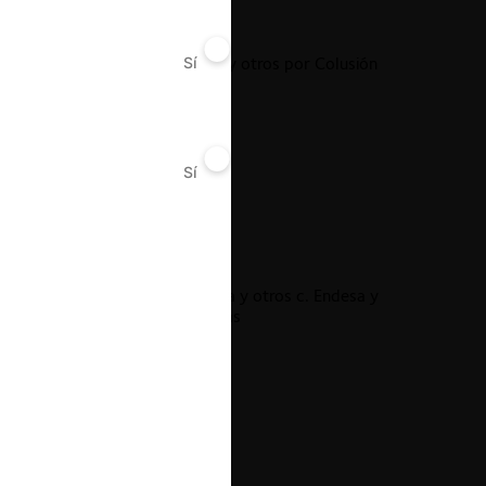
FNE c. Buses San Carlos y otros por Colusión
Sí
No
Transporte Rural
Sí
No
17.03.2022
|
Conservación Patagónica y otros c. Endesa y
HidroAysén sobre cuencas
17.03.2022
|