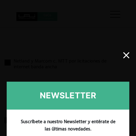
Netland y Marcom c. MTT por licitaciones de
internet banda ancha
17.03.2022
|
NEWSLETTER
Agrícola Verde Sur c. Terpel en combustibles
Suscríbete a nuestro Newsletter y entérate de
las últimas novedades.