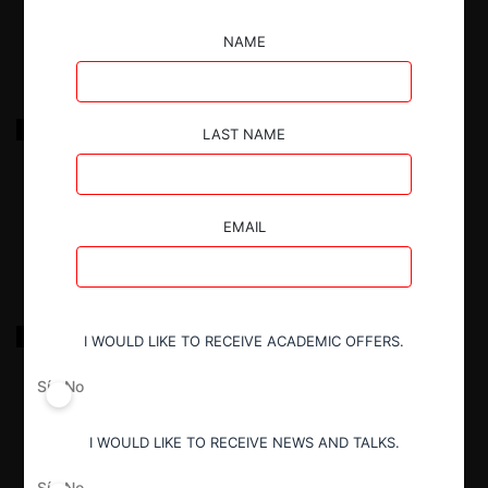
17.03.2022
|
NAME
Comercial Arauco c. D&S y Líder Valdivia por
LAST NAME
competencia desleal en retail
17.03.2022
|
EMAIL
Aracena del Río c. Monrás y Gunther Ltda. en
I WOULD LIKE TO RECEIVE ACADEMIC OFFERS.
productos de seguridad
Sí
No
17.03.2022
|
I WOULD LIKE TO RECEIVE NEWS AND TALKS.
Sí
No