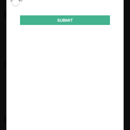
Sociedad Will c. Claro Chile por planes telefónicos
SUBMIT
17.03.2022
|
Nutripro c. Puerto Terrestre y el Fisco por bases de
licitación y tarifas abusivas
17.03.2022
|
FNE c. Asociación Gremial de Dueños de Mini Buses
Agmital por colusión en tarifas de transporte