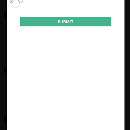
Sí
No
Sr. Vallejos c. Naviera Danvi Ship por prácticas
predatorias
SUBMIT
17.03.2022
|
Andersen c. Emaresa por condiciones desfavorables
17.03.2022
|
OPS y otros c. Telefónica por abuso en telefonía on-
net