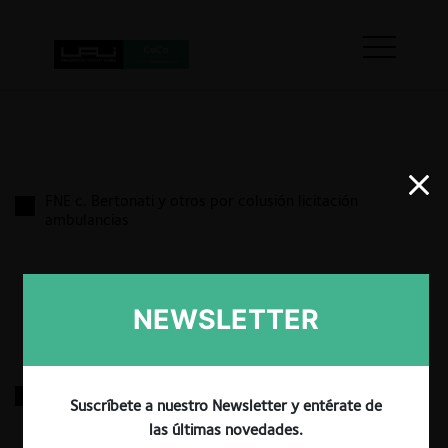
FNE c. Bertonati y otros por colusión licitación
ambulancias
17.03.2022
|
NEWSLETTER
Chile Ciudadano y RGB Producciones c. VTR por TV
Suscríbete a nuestro Newsletter y entérate de
pago
las últimas novedades.