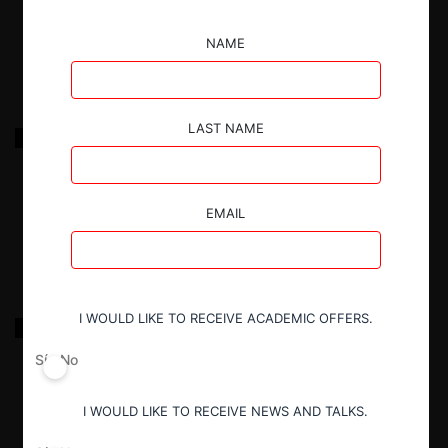
17.03.2022
|
NAME
LAST NAME
Terquim c. Terminal y Portuaria San Antonio por
terminal público
EMAIL
17.03.2022
|
I WOULD LIKE TO RECEIVE ACADEMIC OFFERS.
FNE c. Eléctrica Atacama por abuso explotativo
Sí
No
17.03.2022
|
I WOULD LIKE TO RECEIVE NEWS AND TALKS.