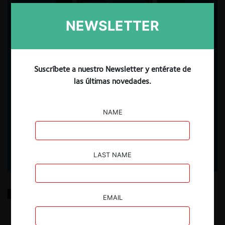
NEWSLETTER
Suscríbete a nuestro Newsletter y entérate de
las últimas novedades.
NAME
LAST NAME
Extender o relicitar: el dilema que enfrentará el
EMAIL
siguiente gobierno ante el vencimiento de contratos
de APP