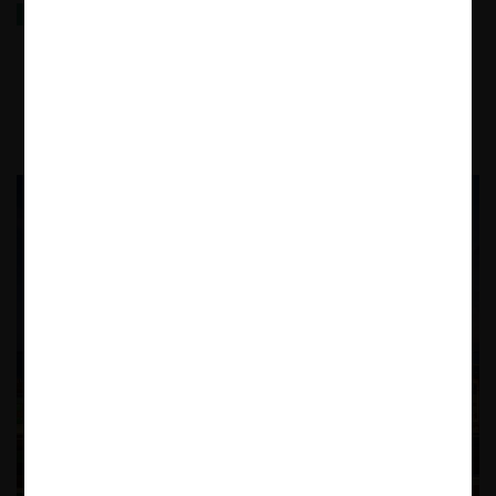
Libre competencia y políticas públicas en el Perú:
una agenda económica para el próximo gobierno
8.04.2026
| José Luis Bonifaz F.