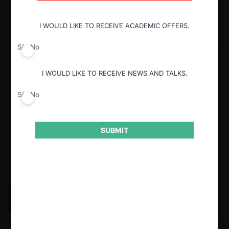
27.05.2026
| José Luis Bonifaz F. y Nadia Janampa R.
I WOULD LIKE TO RECEIVE ACADEMIC OFFERS.
Sí
No
I WOULD LIKE TO RECEIVE NEWS AND TALKS.
Sí
No
SUBMIT