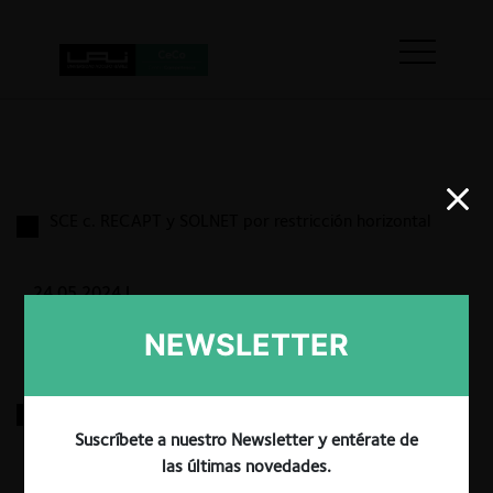
SCE c. RECAPT y SOLNET por restricción horizontal
24.05.2024
|
NEWSLETTER
SCE c. Econofarm por vicio en la entrega de la
información
Suscríbete a nuestro Newsletter y entérate de
las últimas novedades.