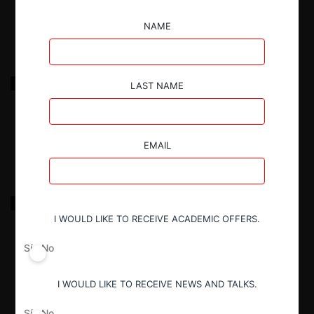
24.05.2024
|
NAME
SCE c. CHAIDE por entrega de información engañosa
LAST NAME
24.05.2024
|
EMAIL
SCE c. SUMESA por incumplimiento de resoluciones
I WOULD LIKE TO RECEIVE ACADEMIC OFFERS.
24.05.2024
|
Sí
No
I WOULD LIKE TO RECEIVE NEWS AND TALKS.
Sí
No