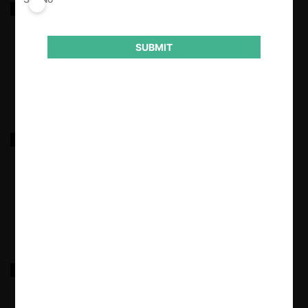
SCE c. UNICON PERÚ / HORQUITO por
incumplimiento en notificación
SUBMIT
24.05.2024
|
SCE c. IMPORCODELZA por vicio en la entrega de
información
24.05.2024
|
SCE c. ECONOFARM S.A., REPORVERDE CIA LTDA. y
WESTERN PHARMACEUTICAL S.A., por vicio en la
entrega de información