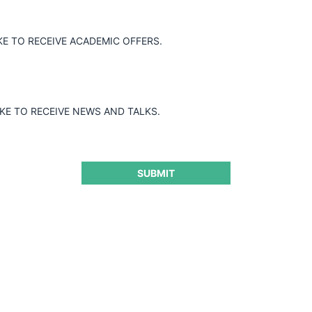
KE TO RECEIVE ACADEMIC OFFERS.
IKE TO RECEIVE NEWS AND TALKS.
SUBMIT
 guía de allanamientos para