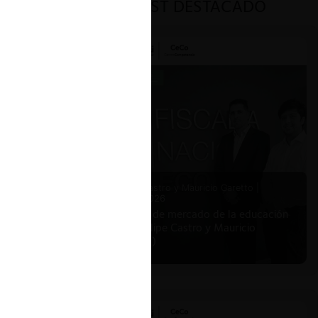
PODCAST DESTACADO
6 minutos
ar
Felipe Castro y Mauricio Garetto |
24.06.2026
Estudio de mercado de la educación
(con Felipe Castro y Mauricio
Garetto)