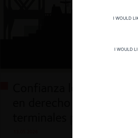
I WOULD LI
I WOULD L
Confianza legítima: Las
en derecho en el requer
terminales portuarios d
13.05.2026