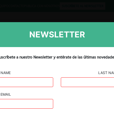
QUIPO
CONTACTO
PUBLICA CON NOSOTROS
SUSCRÍBETE AL NEWSLETTER
NEWSLETTER
Libros
Opinión
Podcast
uscríbete a nuestro Newsletter y entérate de las últimas novedade
NAME
LAST N
EMAIL