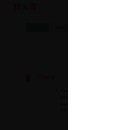
ESP
ENG
Clave
Analizamos las posturas de los inf
procedencia de la confianza legíti
presentado por la FNE contra conce
presunto abuso de posición domina