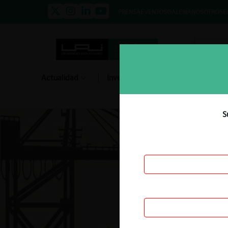
PRENSA
EVENTOS
GALERÍA
NOSOTROS
E
Actualidad
Investigación
Diálogo
S