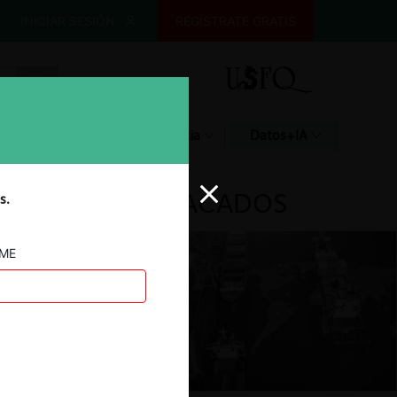
INICIAR SESIÓN
REGÍSTRATE GRATIS
Glosario
Jurisprudencia
Datos+IA
DESTACADOS
s.
AME