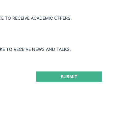
KE TO RECEIVE ACADEMIC OFFERS.
IKE TO RECEIVE NEWS AND TALKS.
SUBMIT
 posturas de los informante
imiento en contra de
e la V Región
CeCo 