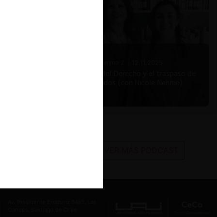
ctivas
rry
Nicole Nehme Z. |
12.11.2025
Soledad
El arte del Derecho y el traspaso de
los legados (con Nicole Nehme)
conducta
 fe como
onar un
alterable
VER MÁS PODCAST
ia
ido
Av. Presidente Errázuriz 3485, Las
Condes, Santiago de Chile.