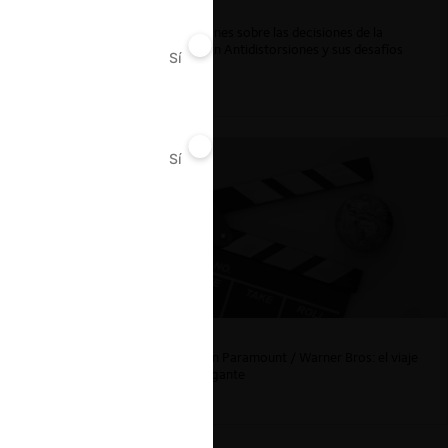
Reflexiones sobre las decisiones de la
Comisión Antidistorsiones y sus desafíos
Sí
No
futuros
Sí
No
s
La fusión Paramount / Warner Bros: el viaje
de un gigante
Chile