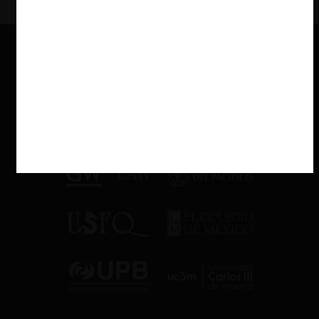
Finalmente, además de la Fiscalía, otras organizaciones que
entregaron antecedentes fueron la
Comisión Nacional de Energía
(CNE),
el Ministerio de Energía, el Coordinador Eléctrico Nacional
y la asociación gremial de Empresas Eléctricas A.G
.
También te puede interesar
Consulta sobre licitación del Sistema de Transporte
Público Metropolitano ¿Herramienta adecuada?
El TDLC también protege la libre competencia en
mercados regulados
Fusiones aprobadas por la FNE: septiembre y
octubre de 2020
Pilar Paredes D.