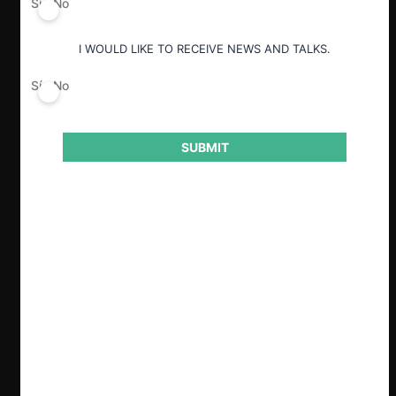
Sí
No
I WOULD LIKE TO RECEIVE NEWS AND TALKS.
ESP
ENG
Sí
No
SUBMIT
Clave
El 16 de septiembre de 2025, el Tribunal
de Defensa de la Libre Competencia
recibió una consulta de la ADI y la CChC
para determinar si la Norma Técnica de
Calidad de Servicio para Sistemas de
Distribución (2024) de la CNE vulnera la
libre competencia. Ante esto, la Fiscalía
Nacional Económica advirtió que dicha
normativa, que regula la conexión a la
red eléctrica, genera riesgos de