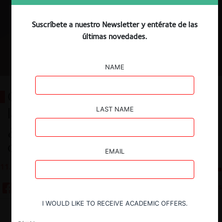
Suscríbete a nuestro Newsletter y entérate de las
últimas novedades.
NAME
Consulta sobre Norma Técnica de
la Comisión Nacional de Energía:
LAST NAME
¿Cuida realmente la libre
competencia?
EMAIL
11.02.2026
CeCo Chile
5 minutos
I WOULD LIKE TO RECEIVE ACADEMIC OFFERS.
Descargar
Guardar